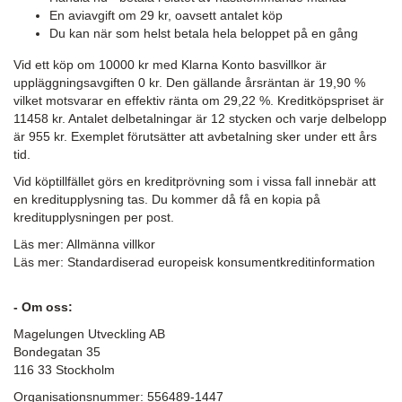
En aviavgift om 29 kr, oavsett antalet köp
Du kan när som helst betala hela beloppet på en gång
Vid ett köp om 10000 kr med Klarna Konto basvillkor är
uppläggningsavgiften 0 kr. Den gällande årsräntan är 19,90 %
vilket motsvarar en effektiv ränta om 29,22 %. Kreditköpspriset är
11458 kr. Antalet delbetalningar är 12 stycken och varje delbelopp
är 955 kr. Exemplet förutsätter att avbetalning sker under ett års
tid.
Vid köptillfället görs en kreditprövning som i vissa fall innebär att
en kreditupplysning tas. Du kommer då få en kopia på
kreditupplysningen per post.
Läs mer:
Allmänna villkor
Läs mer:
Standardiserad europeisk konsumentkreditinformation
- Om oss:
Magelungen Utveckling AB
Bondegatan 35
116 33 Stockholm
Organisationsnummer: 556489-1447