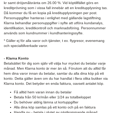
kr samt dröjsmålsränta om 26.00 %. Vid köptillfället görs en
kreditprövning som i vissa fall innebär att en kreditupplysning tas.
Då kommer du få en kopia på kreditupplysningen per post.
Personuppgifter hanteras i enlighet med gällande lagstiftning.
Klarna behandlar personuppgifter i syfte att utföra kundanalys,
identifikation, kreditkontroll och marknadsföring. Personnummer
används som kundnummer i kundhanteringssyfte.
* Gäller ej för alla varor och tjänster, t ex. flygresor, evenemang
och specialtillverkade varor.
- Klarna Konto
Betalsättet för dig som själv vill välja hur mycket du betalar varje
månad. Men Klarna konto är mer än så. Förutom att du alltid får
hem dina varor innan du betalar, samlar du alla dina köp på ett
konto. Detta gäller även om du har handlat i flera olika butiker via
Klarna konto. Det betyder en enda faktura, oavsett antalet köp.
Få alltid hem varan innan du betalar
Betala från 50 kr/mån eller 1/24 av totalbeloppet
Du behöver aldrig lämna ut kortuppgifter
Alla dina köp samlas på ett konto och på en faktura
Handla nu - betala i slutet av nästkommande månad