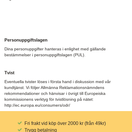
Personuppgiftslagen
Dina personuppgifter hanteras i enlighet med gällande
bestämmelser i personuppgiftslagen (PUL).
Tvist
Eventuella tvister löses i första hand i diskussion med vår
kundtjänst. Vi följer Allmänna Reklamationsnämndens
rekommendationer och hänvisar i övrigt till Europeiska
kommissionens verktyg för tvistlösning på nätet:
http://ec.europa.eu/consumers/odr/
Fri frakt vid köp över 2000 kr (från 49kr)
Trygg betalning