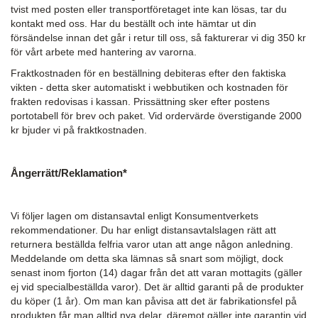
tvist med posten eller transportföretaget inte kan lösas, tar du
kontakt med oss. Har du beställt och inte hämtar ut din
försändelse innan det går i retur till oss, så fakturerar vi dig 350 kr
för vårt arbete med hantering av varorna.
Fraktkostnaden för en beställning debiteras efter den faktiska
vikten - detta sker automatiskt i webbutiken och kostnaden för
frakten redovisas i kassan. Prissättning sker efter postens
portotabell för brev och paket. Vid ordervärde överstigande 2000
kr bjuder vi på fraktkostnaden.
Ångerrätt/Reklamation*
Vi följer lagen om distansavtal enligt Konsumentverkets
rekommendationer.
Du har enligt distansavtalslagen rätt att
returnera beställda felfria varor utan att ange någon anledning.
Meddelande om detta ska lämnas så snart som möjligt, dock
senast inom fjorton (14) dagar från det att varan mottagits (gäller
ej vid specialbeställda varor).
Det är alltid garanti på de produkter
du köper (1 år). Om man kan påvisa att det är fabrikationsfel på
produkten får man alltid nya delar, däremot gäller inte garantin vid